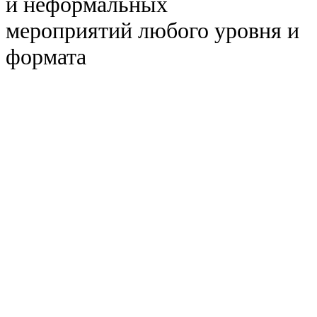
и неформальных
мероприятий любого уровня и
формата
Находимся в отдельном здании
со своим входом,
гардеробом, клинингом и службой безопасности в 3 мин.
пешком от м. Кропоткинская
Концертного уровня звук и свет
, светодиодные экраны
и сцена 10х3 м. Оборудование входит в стоимость
аренды.